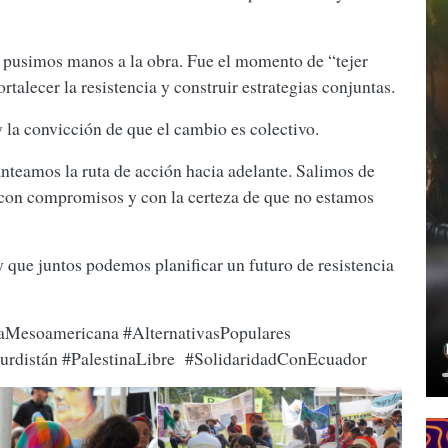
s pusimos manos a la obra. Fue el momento de “tejer
talecer la resistencia y construir estrategias conjuntas.
la convicción de que el cambio es colectivo.
anteamos la ruta de acción hacia adelante. Salimos de
, con compromisos y con la certeza de que no estamos
 que juntos podemos planificar un futuro de resistencia
aMesoamericana #AlternativasPopulares
Kurdistán #PalestinaLibre #SolidaridadConEcuador