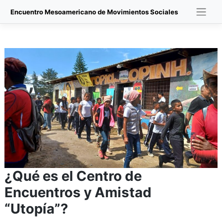
Skip
Encuentro Mesoamericano de Movimientos Sociales
to
content
¿Qué es el Centro de
Encuentros y Amistad
“Utopía”?