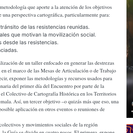
 metodología que aporte a la atención de los objetivos
 una perspectiva cartográfica, particularmente para:
 tránsito de las resistencias reunidas.
iales que motivan la movilización social.
s desde las resistencias.
nciadas.
alización de un taller enfocado en generar las destrezas
 en el marco de las Mesas de Articulación o de Trabajo
decir, exponer las metodologías y recursos usados para
lenaria del primer día del Encuentro por parte de la
el Colectivo de Cartografía Histórica en los Territorios
ala. Así, un tercer objetivo –o quizás más que eso, una
posible aplicación en otros eventos o reuniones de
colectivos y movimientos sociales de la región
, la Guía se divide en cuatro pasos. El primero, expone