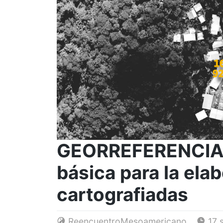
GEORREFERENCIAR
básica para la elab
cartografiadas
ReencuentroMesoamericano
17 